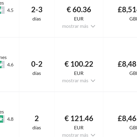
es
2-3
€ 60.36
£8,51
4.5
días
EUR
GB
mostrar más
nes
0-2
€ 100.22
£8,48
4.6
días
EUR
GB
mostrar más
es
2
€ 121.46
£8,46
4.8
días
EUR
GB
mostrar más