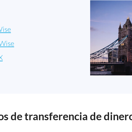
ise
Wise
X
s de transferencia de diner