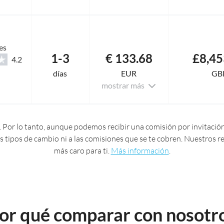
es
1-3
€ 133.68
£8,45
4.2
días
EUR
GB
mostrar más
 Por lo tanto, aunque podemos recibir una comisión por invitación
 los tipos de cambio ni a las comisiones que se te cobren. Nuestros
más caro para ti.
Más información
.
or qué comparar con nosotr