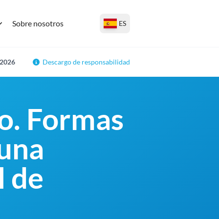
Sobre nosotros
ES
 2026
Descargo de responsabilidad
do. Formas
 una
l de