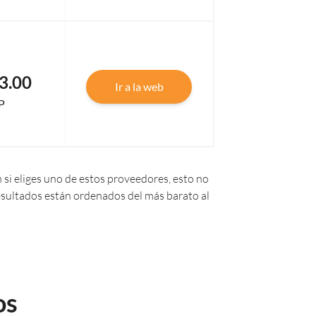
3.00
Ir a la web
P
 si eliges uno de estos proveedores, esto no
 resultados están ordenados del más barato al
os