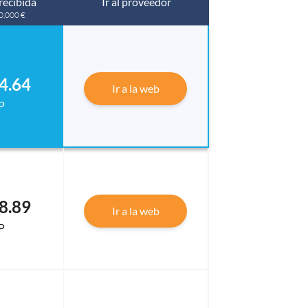
recibida
Ir al proveedor
10,000 €
4.64
Ir a la web
P
8.89
Ir a la web
P