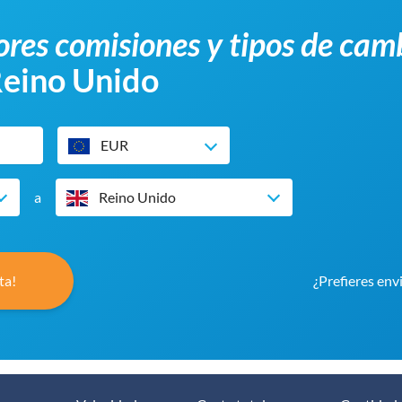
res comisiones y tipos de cam
Reino Unido
EUR
a
Reino Unido
ta!
¿Prefieres env