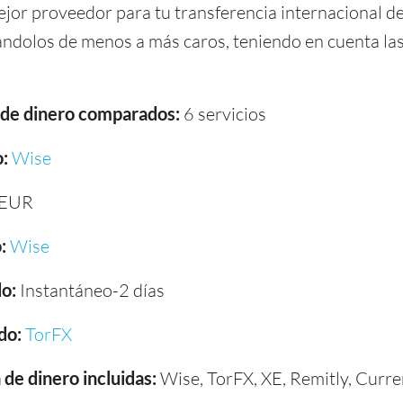
ejor proveedor para tu transferencia internacional d
cándolos de menos a más caros, teniendo en cuenta la
a de dinero comparados:
6 servicios
:
Wise
 EUR
:
Wise
o:
Instantáneo-2 días
do:
TorFX
de dinero incluidas:
Wise, TorFX, XE, Remitly, Curre