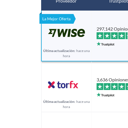
Proveedor
Trustpilot
La Mejor Oferta
297,142 Opinio
Última actualización:
hace una
hora
3,636 Opinione
Última actualización:
hace una
hora