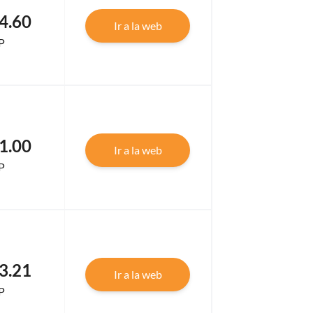
4.60
Ir a la web
P
1.00
Ir a la web
P
3.21
Ir a la web
P