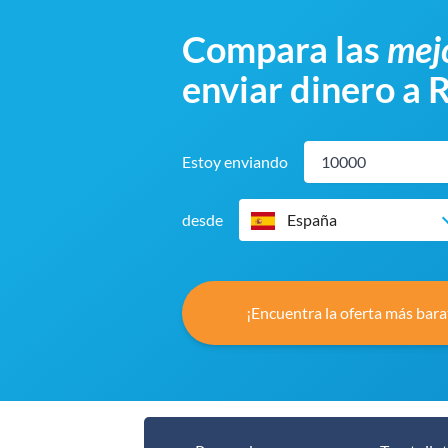
Compara las
mejo
enviar dinero a 
Estoy enviando
desde
España
¡Encuentra la oferta más bara