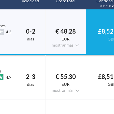
Velocidad
Coste total
Cantidad 
al enviar 
nes
0-2
€ 48.28
£8,52
4.3
días
EUR
GB
mostrar más
s
2-3
€ 55.30
£8,51
4.9
días
EUR
GB
mostrar más