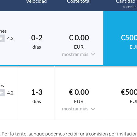
Velocidad
Coste total
Cantidad 
al enviar
nes
0-2
€ 0.00
€500
4.3
días
EUR
EU
mostrar más
es
1-3
€ 0.00
€500
4.2
días
EUR
EU
mostrar más
 Por lo tanto, aunque podemos recibir una comisión por invitación