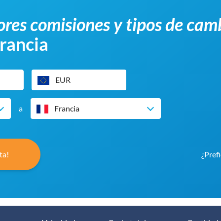
res comisiones y tipos de cam
Francia
EUR
a
Francia
ta!
¿Pref