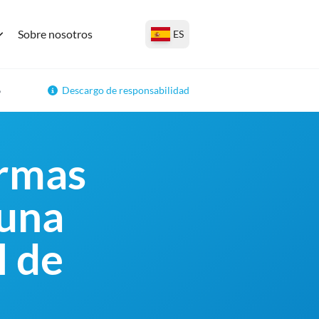
Sobre nosotros
ES
6
Descargo de responsabilidad
ormas
 una
l de