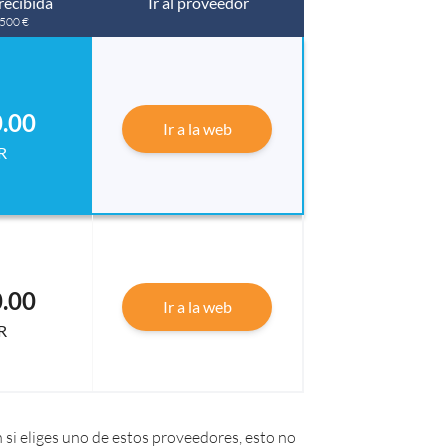
recibida
Ir al proveedor
 500 €
.00
Ir a la web
R
.00
Ir a la web
R
 si eliges uno de estos proveedores, esto no