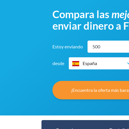
Compara las
mejo
enviar dinero a 
Estoy enviando
desde
España
¡Encuentra la oferta más bara