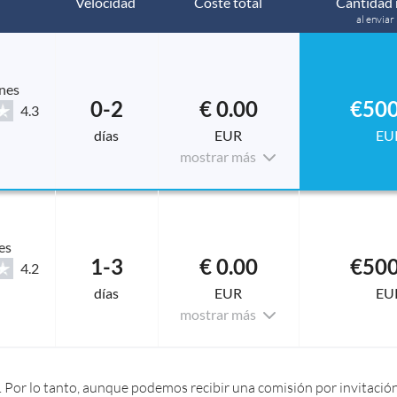
Velocidad
Coste total
Cantidad 
al enviar
nes
0-2
€ 0.00
€500
4.3
días
EUR
EU
mostrar más
es
1-3
€ 0.00
€500
4.2
días
EUR
EU
mostrar más
 Por lo tanto, aunque podemos recibir una comisión por invitación