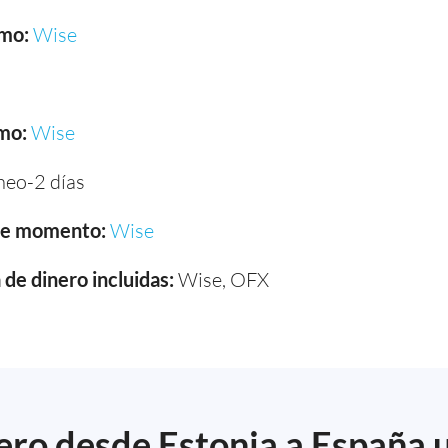
smo:
Wise
mo:
Wise
neo-2 días
ste momento:
Wise
de dinero incluidas:
Wise, OFX
ro desde Estonia a España u