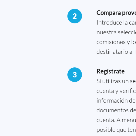
Compara prov
2
Introduce la c
nuestra selecci
comisiones y lo
destinatario al
Regístrate
3
Si utilizas un 
cuenta y verifi
información de
documentos de d
cuenta. A menud
posible que ten