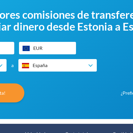
res comisiones de transfere
ar dinero desde Estonia a E
EUR
a
España
ta!
¿Prefi