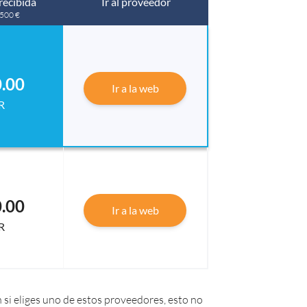
recibida
Ir al proveedor
 500 €
.00
Ir a la web
R
.00
Ir a la web
R
 si eliges uno de estos proveedores, esto no