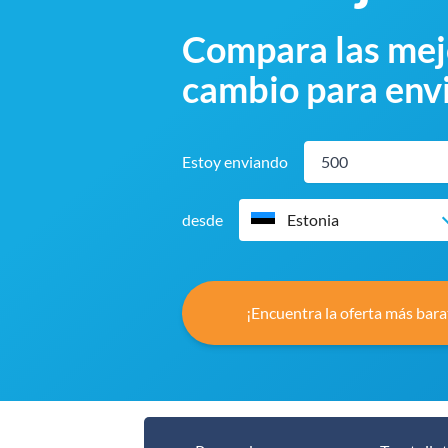
Compara las mejo
cambio para envi
Estoy enviando
desde
Estonia
¡Encuentra la oferta más bara