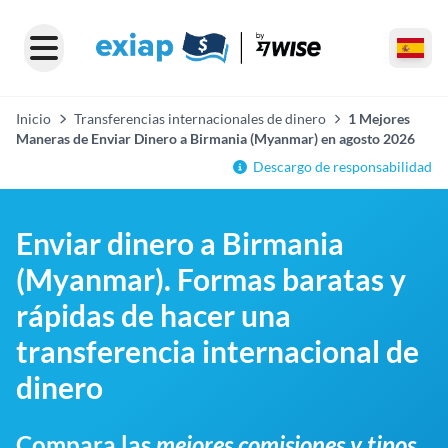
Inicio
Transferencias internacionales de dinero
1 Mejores
Maneras de Enviar Dinero a Birmania (Myanmar) en agosto 2026
Descargo de responsabilidad
Enviar dinero a Birmania
(Myanmar). Formas baratas y
rápidas de hacer una
transferencia internacional de
dinero
Compara las
mejores comisiones y tipos