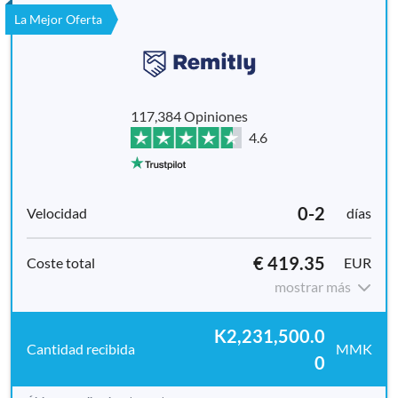
La Mejor Oferta
117,384 Opiniones
4.6
0-2
días
€ 419.35
EUR
mostrar más
K2,231,500.0
MMK
0