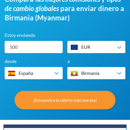
de cambio globales
para enviar dinero a
Birmania (Myanmar)
Estoy enviando
EUR
desde
a
España
Birmania
¡Encuentra la oferta más barata!