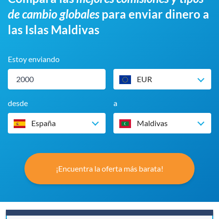
de cambio globales
para enviar dinero a
las Islas Maldivas
Estoy enviando
EUR
desde
a
España
Maldivas
¡Encuentra la oferta más barata!