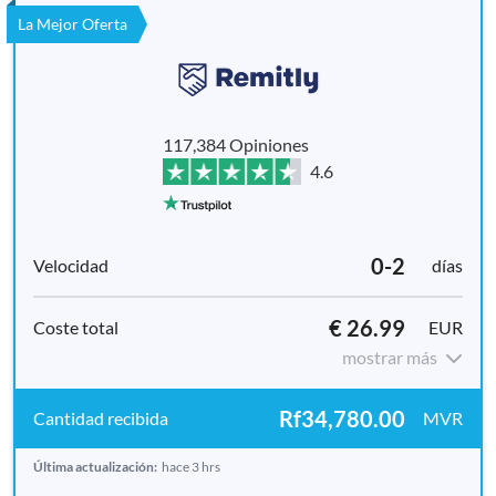
La Mejor Oferta
117,384 Opiniones
4.6
0-2
días
€ 26.99
EUR
mostrar más
Rf34,780.00
MVR
Última actualización:
hace 3 hrs