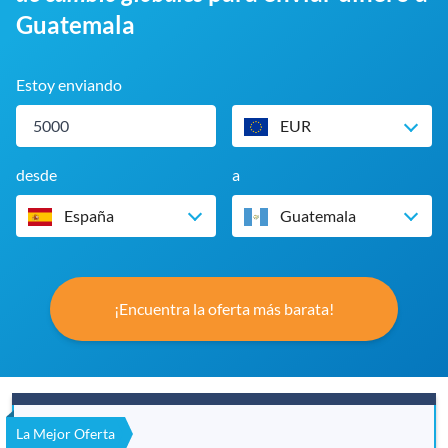
Guatemala
Estoy enviando
EUR
desde
a
España
Guatemala
¡Encuentra la oferta más barata!
La Mejor Oferta