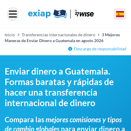
Inicio
Transferencias internacionales de dinero
3 Mejores
Maneras de Enviar Dinero a Guatemala en agosto 2026
Descargo de responsabilidad
Enviar dinero a Guatemala.
Formas baratas y rápidas de
hacer una transferencia
internacional de dinero
Compara las
mejores comisiones y tipos
de cambio globales
para enviar dinero a