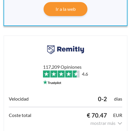
Ir a la web
117,209 Opiniones
4.6
0-2
días
€ 70.47
EUR
mostrar más