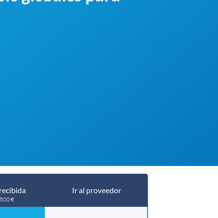
recibida
Ir al proveedor
 500 €