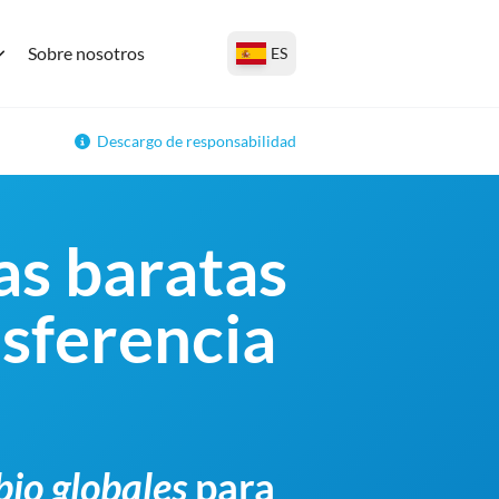
Sobre nosotros
ES
Descargo de responsabilidad
as baratas
nsferencia
bio globales
para