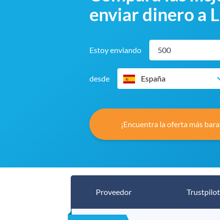
enviar dinero a 
Estoy enviando
desde
España
¡Encuentra la oferta más bara
Proveedor
Trustpilot