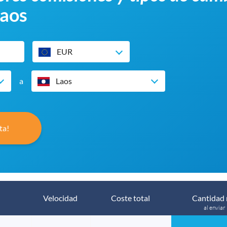
Laos
EUR
a
Laos
ta!
Velocidad
Coste total
Cantidad 
al enviar