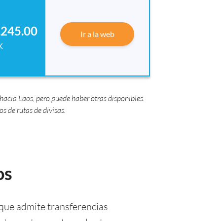
,245.00
Ir a la web
K
acia Laos, pero puede haber otras disponibles.
 de rutas de divisas.
os
que admite transferencias