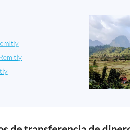
emitly
Remitly
tly
s de transferencia de diner