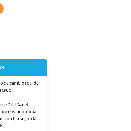
se
o de cambio real del
rcado.
sde 0,41 % del
nto enviado + una
isión fija según la
isa.