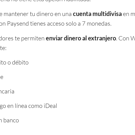
e mantener tu dinero en una
cuenta multidivisa
en má
on Paysend tienes acceso solo a 7 monedas.
ores te permiten
enviar dinero al extranjero
. Con 
te:
ito o débito
se
ncaria
o en línea como iDeal
n banco