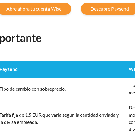
Abre ahora tu cuenta Wise
Descubre Paysend
portante
Paysend
Wi
Tip
Tipo de cambio con sobreprecio.
me
De
Tarifa fija de 1,5 EUR que varía según la cantidad enviada y
mo
la divisa empleada.
com
div