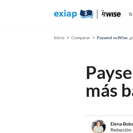
Tr
Inicio
Comparar
Paysend vs.Wise: ¿c
Paysen
más b
Elena Boba
Redacción