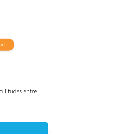
nd
militudes entre