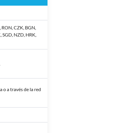
, RON, CZK, BGN,
, SGD, NZD, HRK,
.
a o a través de la red