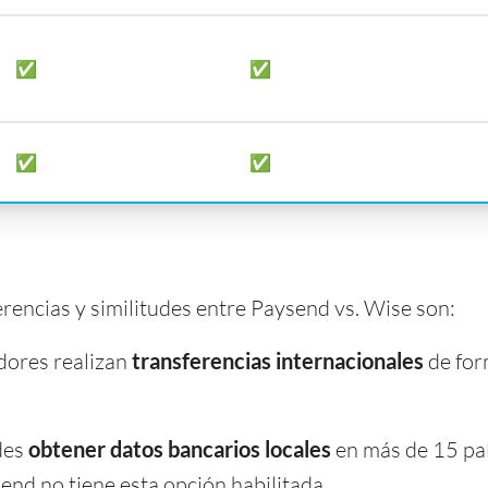
✅
✅
✅
✅
erencias y similitudes entre Paysend vs. Wise son:
ores realizan
transferencias internacionales
de for
des
obtener datos bancarios locales
en más de 15 paí
end no tiene esta opción habilitada.