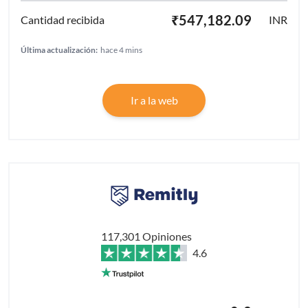
₹547,182.09
INR
Última actualización:
hace 4 mins
Ir a la web
117,301 Opiniones
4.6