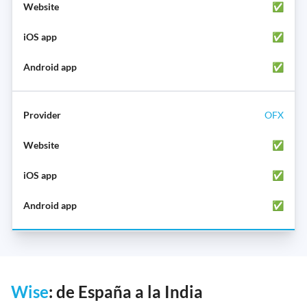
✅
✅
✅
OFX
✅
✅
✅
Wise
: de España a la India