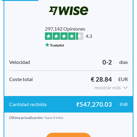
297,142 Opiniones
4.3
0-2
días
€ 28.84
EUR
mostrar más
₹547,270.03
INR
Última actualización:
hace 4 mins