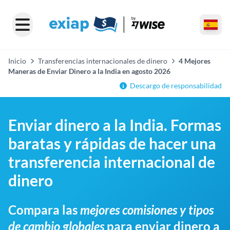
Inicio
Transferencias internacionales de dinero
4 Mejores
Maneras de Enviar Dinero a la India en agosto 2026
Descargo de responsabilidad
Enviar dinero a la India. Formas
baratas y rápidas de hacer una
transferencia internacional de
dinero
Compara las
mejores comisiones y tipos
de cambio globales
para enviar dinero a