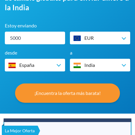
la India
Estoy enviando
EUR
desde
a
España
India
¡Encuentra la oferta más barata!
La Mejor Oferta