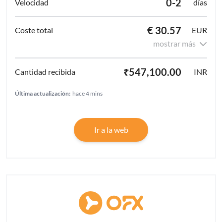
0-2
días
€ 30.57
EUR
mostrar más
₹547,100.00
INR
Última actualización:
hace 4 mins
Ir a la web