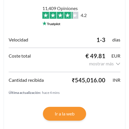
11,409 Opiniones
4.2
1-3
días
€ 49.81
EUR
mostrar más
₹545,016.00
INR
Última actualización:
hace 4 mins
Ir a la web