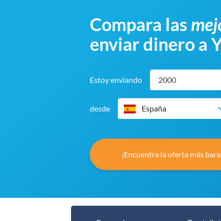
Compara las
mejo
enviar dinero a 
Estoy enviando
desde
España
¡Encuentra la oferta más bara