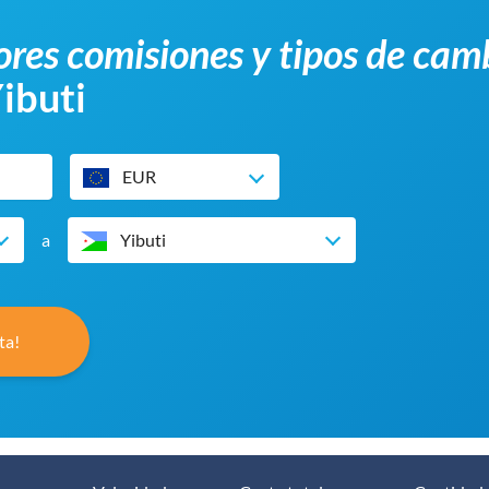
res comisiones y tipos de cam
Yibuti
EUR
a
Yibuti
ta!