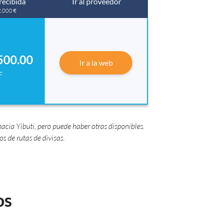
recibida
Ir al proveedor
2,000 €
500.00
Ir a la web
F
cia Yibuti, pero puede haber otras disponibles.
 de rutas de divisas.
os