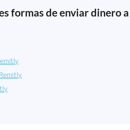
s formas de enviar dinero a
emitly
Remitly
tly