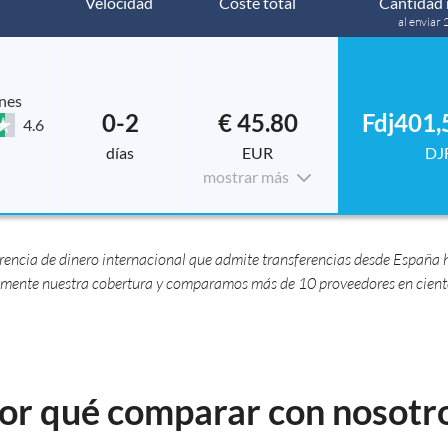
Velocidad
Coste total
Cantidad 
al enviar 
nes
0-2
€ 45.80
Fdj401,
4.6
días
EUR
DJ
mostrar más
ncia de dinero internacional que admite transferencias desde España ha
ente nuestra cobertura y comparamos más de 10 proveedores en cientos
or qué comparar con nosotr