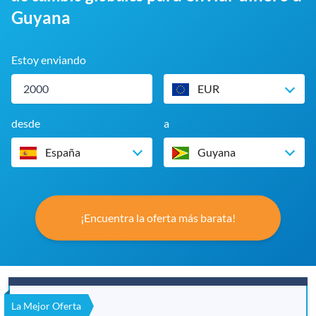
Guyana
Estoy enviando
EUR
desde
a
España
Guyana
¡Encuentra la oferta más barata!
La Mejor Oferta