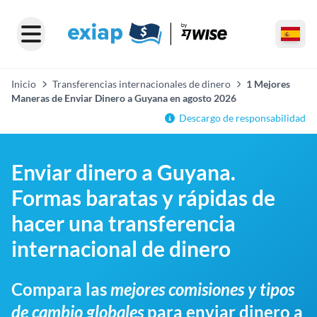
Inicio
Transferencias internacionales de dinero
1 Mejores
Maneras de Enviar Dinero a Guyana en agosto 2026
Descargo de responsabilidad
Enviar dinero a Guyana.
Formas baratas y rápidas de
hacer una transferencia
internacional de dinero
Compara las
mejores comisiones y tipos
de cambio globales
para enviar dinero a