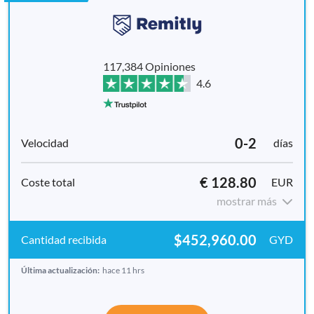
117,384 Opiniones
4.6
0-2
días
€ 128.80
EUR
mostrar más
$452,960.00
GYD
Última actualización:
hace 11 hrs