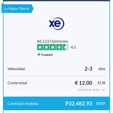
La Mejor Oferta
86,123 Opiniones
4.5
2-3
días
€ 12.00
EUR
mostrar más
P32,482.93
BWP