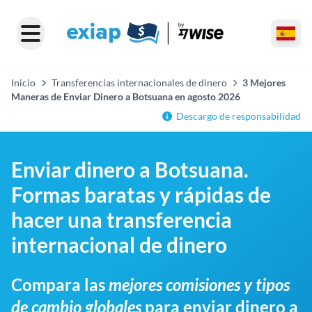
Inicio
Transferencias internacionales de dinero
3 Mejores
Maneras de Enviar Dinero a Botsuana en agosto 2026
Descargo de responsabilidad
Enviar dinero a Botsuana.
Formas baratas y rápidas de
hacer una transferencia
internacional de dinero
Compara las
mejores comisiones y tipos
de cambio globales
para enviar dinero a