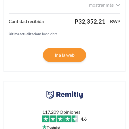
mostrar más
P32,352.21
BWP
Última actualización:
hace 2 hrs
Ir a la web
117,209 Opiniones
4.6