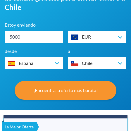
Chile
Estoy enviando
EUR
desde
a
España
Chile
¡Encuentra la oferta más barata!
La Mejor Oferta