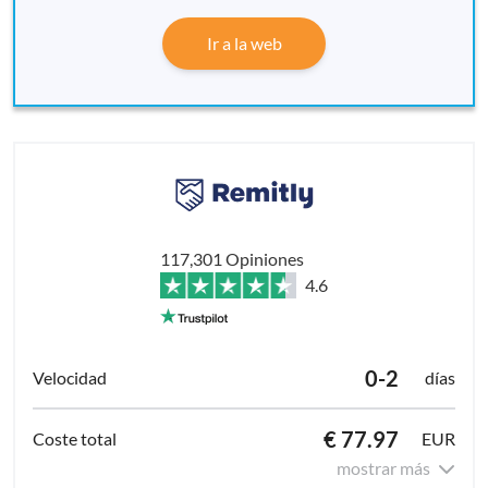
Ir a la web
117,301 Opiniones
4.6
0-2
días
€ 77.97
EUR
mostrar más