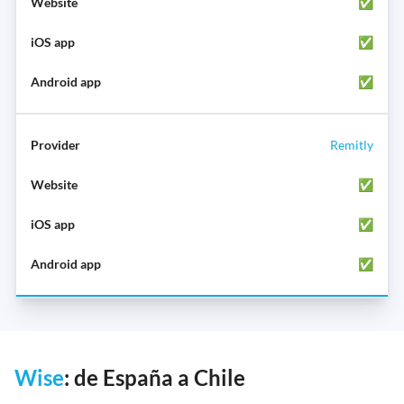
✅
✅
✅
Remitly
✅
✅
✅
Wise
: de España a Chile