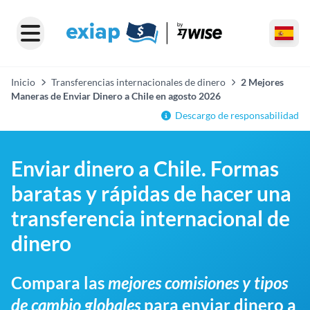
Inicio
Transferencias internacionales de dinero
2 Mejores
Maneras de Enviar Dinero a Chile en agosto 2026
Descargo de responsabilidad
Enviar dinero a Chile. Formas
baratas y rápidas de hacer una
transferencia internacional de
dinero
Compara las
mejores comisiones y tipos
de cambio globales
para enviar dinero a