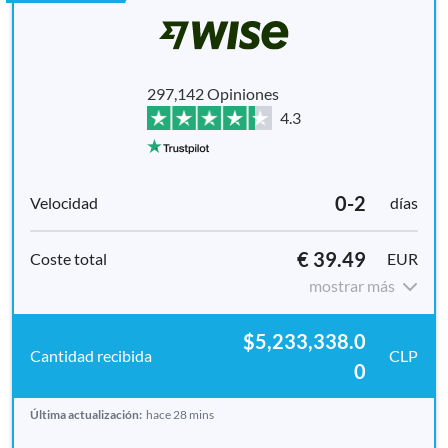
297,142 Opiniones
4.3
0-2
días
€ 39.49
EUR
mostrar más
$5,233,338.0
CLP
0
Última actualización:
hace 28 mins