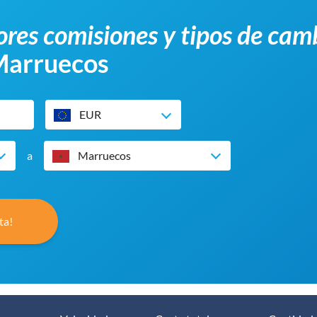
res comisiones y tipos de cam
 Marruecos
EUR
a
Marruecos
ta!