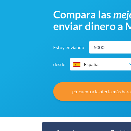
Compara las
mejo
enviar dinero a
Estoy enviando
desde
España
¡Encuentra la oferta más bara