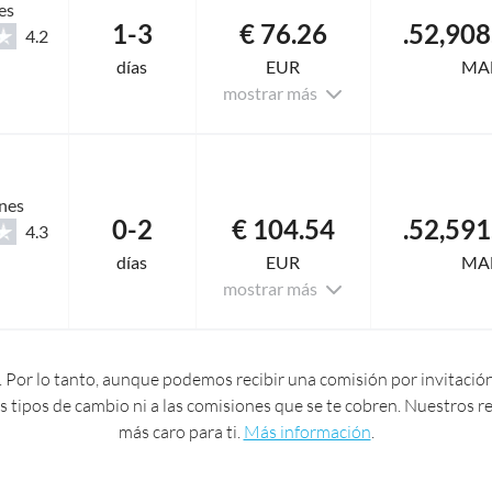
es
1-3
€ 76.26
4.2
días
EUR
MA
mostrar más
nes
0-2
€ 104.54
4.3
días
EUR
MA
mostrar más
 Por lo tanto, aunque podemos recibir una comisión por invitación
 los tipos de cambio ni a las comisiones que se te cobren. Nuestros
más caro para ti.
Más información
.