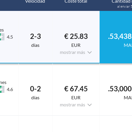
Velocidad
Coste total
Cantidad 
al enviar 
es
2-3
€ 25.83
4.5
días
EUR
MA
mostrar más
nes
0-2
€ 67.45
4.6
días
EUR
MA
mostrar más