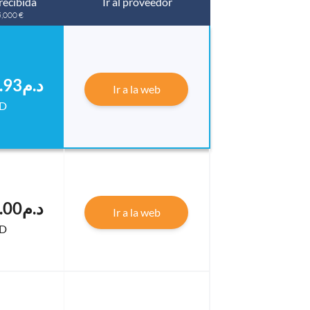
recibida
Ir al proveedor
5,000 €
.د.م53,438.93
Ir a la web
D
.د.م53,000.00
Ir a la web
D