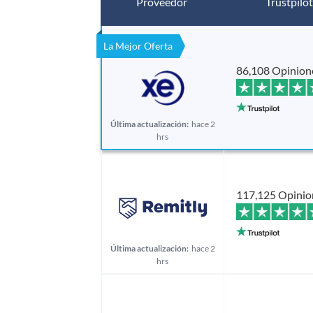
Proveedor
Trustpilot
La Mejor Oferta
86,108 Opinion
Última actualización:
hace 2
hrs
117,125 Opinio
Última actualización:
hace 2
hrs