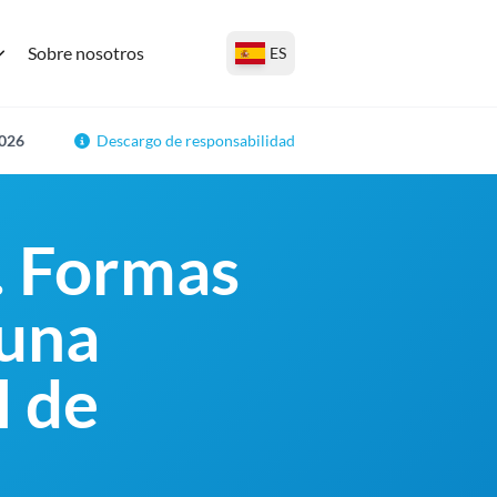
Sobre nosotros
ES
2026
Descargo de responsabilidad
. Formas
 una
l de