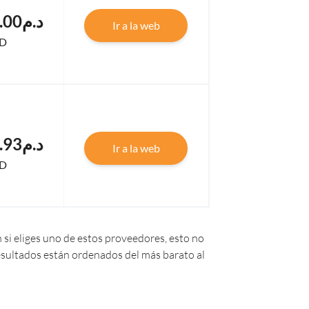
.د.م52,908.00
Ir a la web
D
.د.م52,591.93
Ir a la web
D
 si eliges uno de estos proveedores, esto no
 resultados están ordenados del más barato al