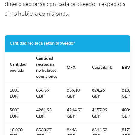
dinero recibirás con cada proveedor respecto a
si no hubiera comisiones:
Cantidad recibida según proveedor
Cantidad
Cantidad
recibida si
OFX
CaixaBank
BBVA
enviada
no hubiese
comisiones
1000
856,39
839,10
824,26
818,11
EUR
GBP
GBP
GBP
GBP
5000
4281,93
4214,50
4157,99
4089,5
EUR
GBP
GBP
GBP
GBP
10 000
8563,27
8446
8314,52
8177,7