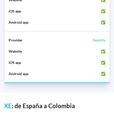
✅
✅
Remitly
✅
✅
✅
XE
: de España a Colombia