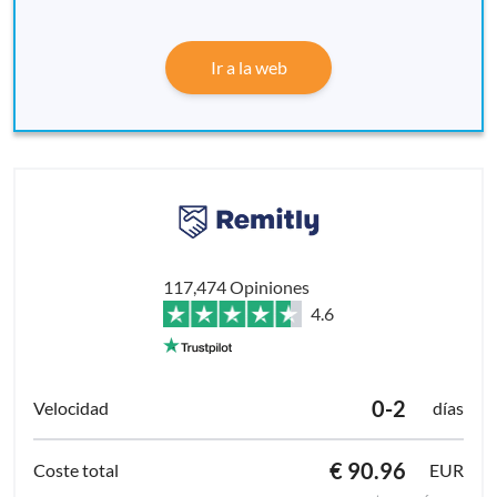
Ir a la web
117,474 Opiniones
4.6
0-2
días
€ 90.96
EUR