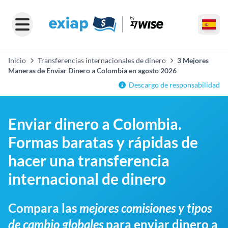
Inicio
Transferencias internacionales de dinero
3 Mejores
Maneras de Enviar Dinero a Colombia en agosto 2026
Descargo de responsabilidad
Enviar dinero a Colombia.
Formas baratas y rápidas de
hacer una transferencia
internacional de dinero
Compara las
mejores comisiones y tipos
de cambio globales
para enviar dinero a