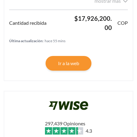
mostrar más
$17,926,200.
COP
00
Última actualización:
hace 55 mins
Ir a la web
297,439 Opiniones
4.3