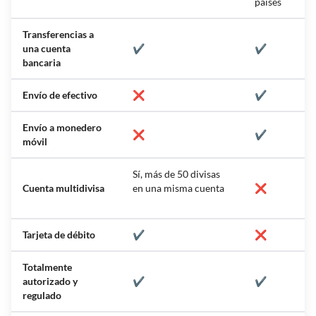
países
Transferencias a
una cuenta
✔️
✔️
bancaria
Envío de efectivo
❌
✔️
Envío a monedero
❌
✔️
móvil
Sí, más de 50 divisas
Cuenta multidivisa
en una misma cuenta
❌
Tarjeta de débito
✔️
❌
Totalmente
autorizado y
✔️
✔️
regulado