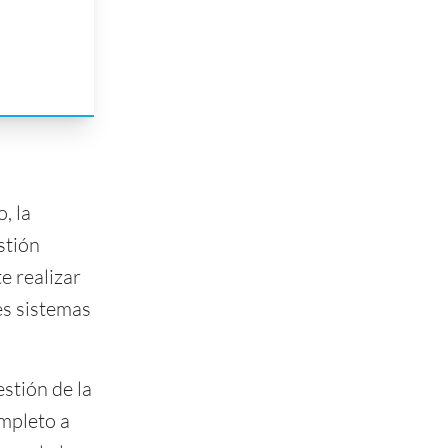
, la
stión
e realizar
es sistemas
stión de la
ompleto a