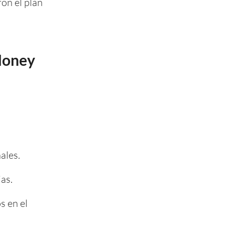
ron el plan
 Money
ales.
as.
s en el