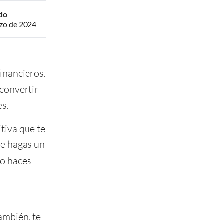
do
zo de 2024
inancieros.
convertir
es.
tiva que te
ue hagas un
 o haces
l
También, te