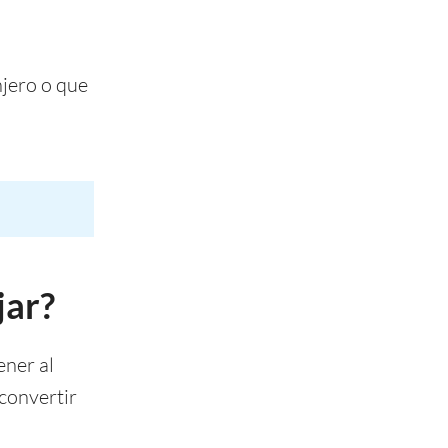
jero o que
jar?
ener al
 convertir
.