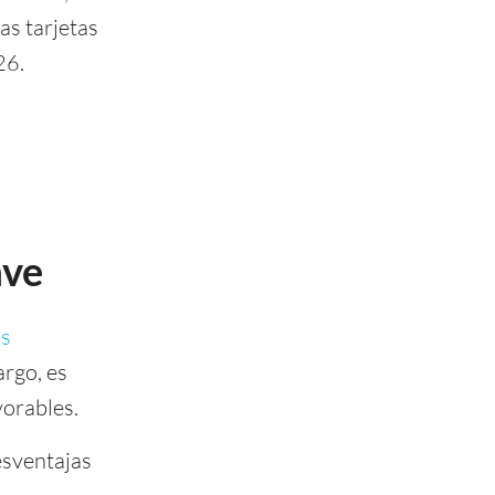
as tarjetas
26.
ave
as
argo, es
vorables.
esventajas