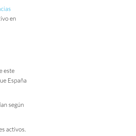
ncias
tivo en
e este
 que España
rían según
es activos.