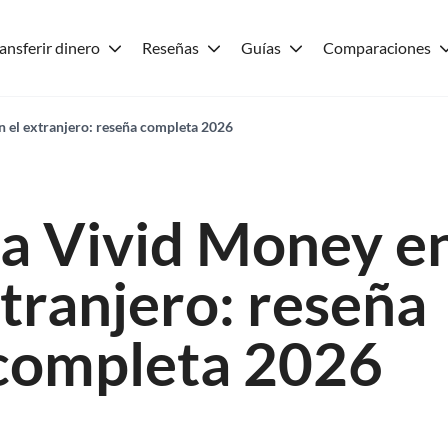
ansferir dinero
Reseñas
Guías
Comparaciones
n el extranjero: reseña completa 2026
ta Vivid Money en
tranjero: reseña
completa 2026