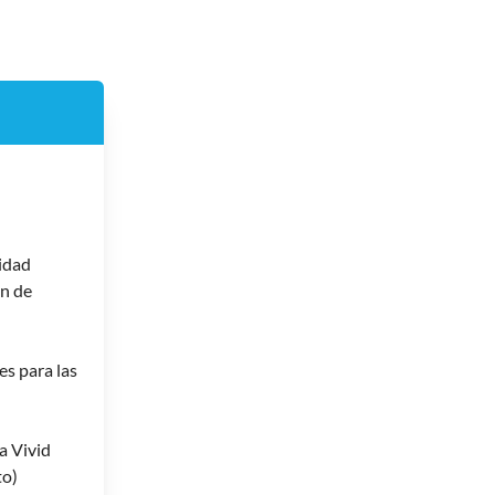
vidad
ón de
es para las
a Vivid
to)