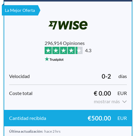
La Mejor Oferta
296,914 Opiniones
4.3
0-2
días
€ 0.00
EUR
mostrar más
€500.00
EUR
Última actualización:
hace 2 hrs