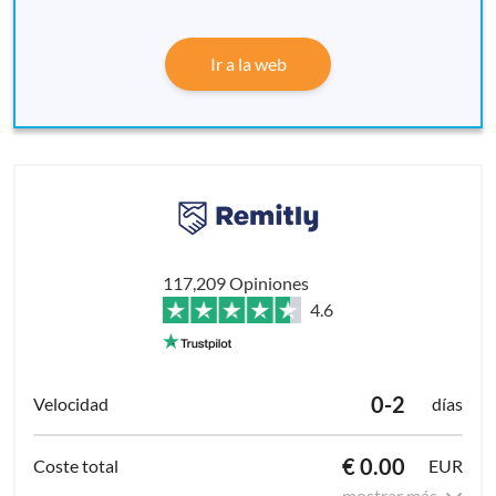
Ir a la web
117,209 Opiniones
4.6
0-2
días
€ 0.00
EUR
mostrar más