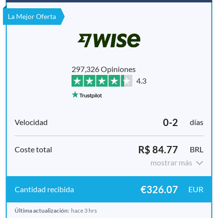
La Mejor Oferta
297,326 Opiniones
4.3
0-2
días
R$ 84.77
BRL
mostrar más
€326.07
EUR
Última actualización:
hace 3 hrs