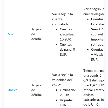
Varía según la
Varía según la
cuenta elegida:
cuenta
Cuentas
contratada:
Estándar y
Tarjeta
Cuentas
Smart:
1,7
N26
de
gratuitas:
sobre el
débito.
10 EUR.
importe
Cuentas
retirado.
de pago:
0
Cuentas Yo
EUR.
y Metal:
0
EUR.
Tienes que paga
Varía según la
una comisión de
velocidad del
0,9 % del import
envío:
Tarjeta
más 0,49 EUR p
Bnext
de
Ordinario:
retirar efectivo 
débito.
divisas
2 EUR.
extranjeras fuer
Urgente:
5
de la Unión
EUR.