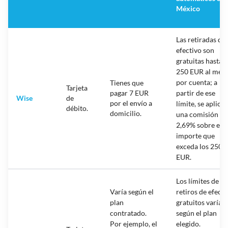
México
Las retiradas de
efectivo son
gratuitas hasta
250 EUR al mes,
por cuenta; a
Tienes que
Tarjeta
pagar 7 EUR
partir de ese
Wise
de
por el envío a
límite, se aplica
débito.
domicilio.
una comisión de
2,69% sobre el
importe que
exceda los 250
EUR.
Los límites de
Varía según el
retiros de efecti
plan
gratuitos varían
contratado.
según el plan
Por ejemplo, el
elegido.