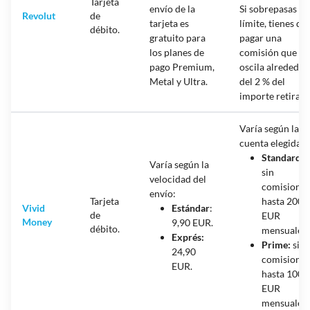
Tarjeta
envío de la
Si sobrepasas el
Revolut
de
tarjeta es
límite, tienes qu
débito.
gratuito para
pagar una
los planes de
comisión que
pago Premium,
oscila alrededor
Metal y Ultra.
del 2 % del
importe retirado
Varía según la
cuenta elegida:
Standard:
Varía según la
sin
velocidad del
comisiones
envío:
Tarjeta
hasta 200
Vivid
Estándar
:
de
EUR
Money
9,90 EUR.
débito.
mensuales.
Exprés:
Prime:
sin
24,90
comisiones
EUR.
hasta 1000
EUR
mensuales.