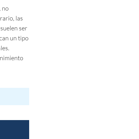
, no
ario, las
suelen ser
ican un tipo
les.
enimiento