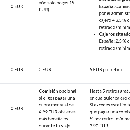
año solo pagas 15
0 EUR
España:
comisió
EUR).
por el administ
cajero + 3,5 % 
retirado (mínim
Cajeros situad
España:
2,5 % d
retirado (mínim
0 EUR
0 EUR
5 EUR por retiro.
Comisión opcional:
Hasta 5 retiros grat
si eliges pagar una
en cualquier cajero 
cuota mensual de
Si excedes este límit
0 EUR
4,99 EUR obtienes
que pagar una comis
más beneficios
% por retiro (mínimo
durante tu viaje.
3,90 EUR).