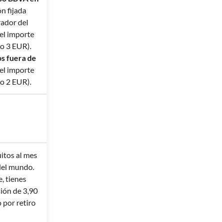
n fijada
rador del
del importe
o 3 EUR).
os fuera de
el importe
o 2 EUR).
uitos al mes
del mundo.
e, tienes
ión de 3,90
 por retiro