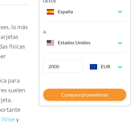
DESDE
España
íses, lo más
A
tarjetas
Estados Unidos
as físicas
ner
EUR
ica para
res suelen
Compara proveedores
jeta,
portante
e Wise
y