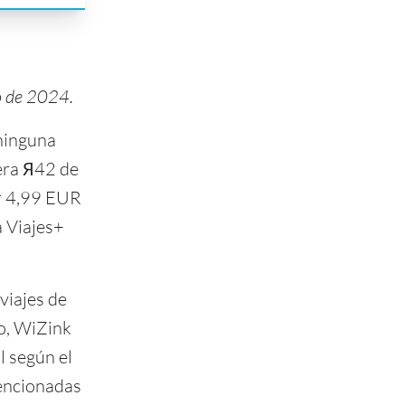
ro de 2024.
 ninguna
jera Я42 de
ar 4,99 EUR
a Viajes+
 viajes de
o, WiZink
l según el
mencionadas