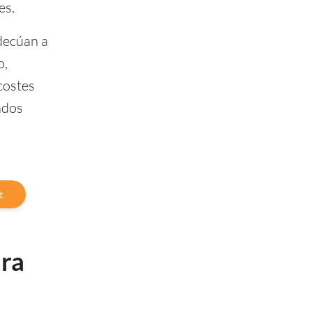
es.
adecúan a
o,
 costes
ados
t
ara