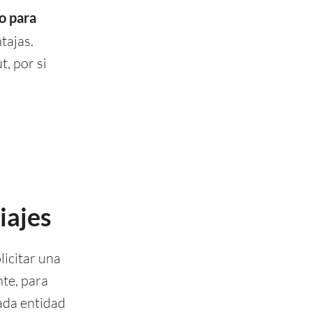
to para
tajas.
, por si
iajes
licitar una
nte, para
ada entidad