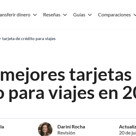
ansferir dinero
Reseñas
Guías
Comparaciones
 tarjeta de crédito para viajes
 mejores tarjetas
o para viajes en 
la
Darini Rocha
Actuali
Revisión
20 de ju