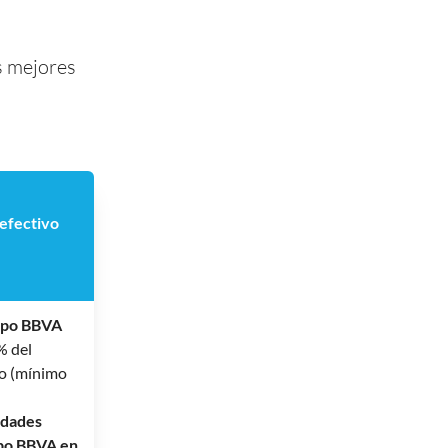
s mejores
 efectivo
rupo BBVA
% del
do (mínimo
idades
upo BBVA en