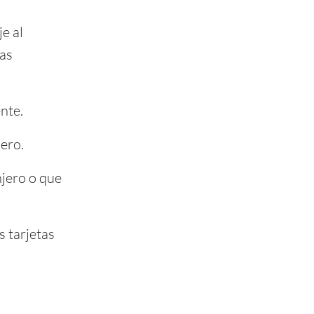
e al
ras
nte.
ero.
jero o que
s tarjetas