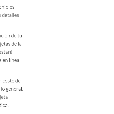
onibles
 detalles
ación de tu
jetas de la
 estará
 en línea
n coste de
 lo general,
jeta
ico.