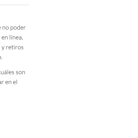
e no poder
en línea,
 y retiros
.
 cuáles son
r en el