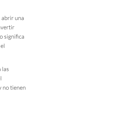
l abrir una
vertir
 significa
 el
 las
l
 no tienen