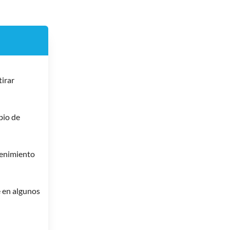
irar
io de
enimiento
 en algunos