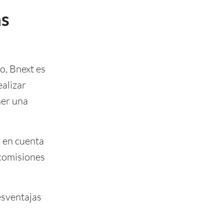
as
ro, Bnext es
ealizar
ner una
r en cuenta
 comisiones
esventajas