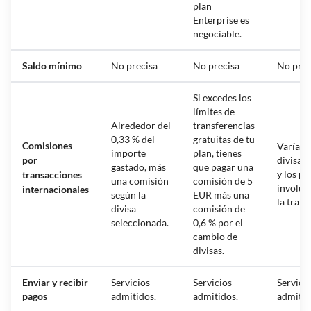
plan
Enterprise es
negociable.
Saldo mínimo
No precisa
No precisa
No prec
Si excedes los
límites de
Alrededor del
transferencias
0,33 % del
gratuitas de tu
Comisiones
Varían 
importe
plan, tienes
por
divisa 
gastado, más
que pagar una
y los pa
transacciones
una comisión
comisión de 5
involuc
internacionales
según la
EUR más una
la trans
divisa
comisión de
seleccionada.
0,6 % por el
cambio de
divisas.
Enviar y recibir
Servicios
Servicios
Servici
pagos
admitidos.
admitidos.
admitid