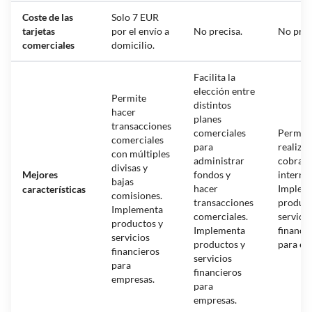
Coste de las
Solo 7 EUR
tarjetas
por el envío a
No precisa.
No prec
comerciales
domicilio.
Facilita la
elección entre
Permite
distintos
hacer
planes
transacciones
comerciales
Permit
comerciales
para
realizar
con múltiples
administrar
cobrar 
divisas y
Mejores
fondos y
interna
bajas
hacer
Implem
características
comisiones.
transacciones
product
Implementa
comerciales.
servicio
productos y
Implementa
financi
servicios
productos y
para em
financieros
servicios
para
financieros
empresas.
para
empresas.