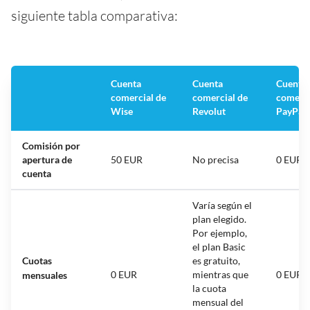
siguiente tabla comparativa:
Cuenta
Cuenta
Cuenta
comercial de
comercial de
comerci
Wise
Revolut
PayPal
Comisión por
apertura de
50 EUR
No precisa
0 EUR
cuenta
Varía según el
plan elegido.
Por ejemplo,
el plan Basic
Cuotas
es gratuito,
0 EUR
mientras que
0 EUR
mensuales
la cuota
mensual del