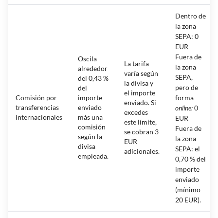
Dentro de
la zona
SEPA: 0
EUR
Fuera de
Oscila
La tarifa
la zona
alrededor
varía según
SEPA,
del 0,43 %
la divisa y
pero de
del
el importe
Comisión por
importe
forma
enviado. Si
transferencias
enviado
online
:
0
excedes
internacionales
más una
EUR
este límite,
comisión
Fuera de
se cobran 3
según la
la zona
EUR
divisa
SEPA: el
adicionales.
empleada.
0,70 % del
importe
enviado
(mínimo
20 EUR).