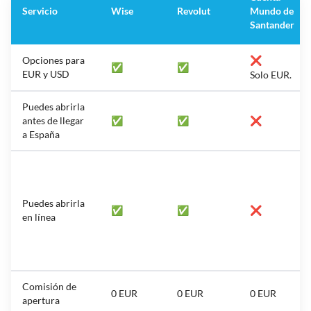
Servicio
Wise
Revolut
Mundo de
Santander
Opciones para
❌
✅
✅
EUR y USD
Solo EUR.
Puedes abrirla
antes de llegar
✅
✅
❌
a España
Puedes abrirla
✅
✅
❌
en línea
Comisión de
0 EUR
0 EUR
0 EUR
apertura