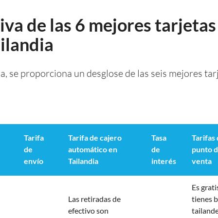
va de las 6 mejores tarjetas
ailandia
la, se proporciona un desglose de las seis mejores tarj
Tarifa
Tarifa de cajero
Tasa
Tarifas
de
automático en
de
punto 
envío
Tailandia
interés
venta
Es gratis
Las retiradas de
tienes 
efectivo son
tailand