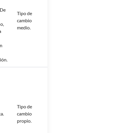
 De
Tipo de
cambio
o,
medio.
a
ón
ión.
Tipo de
a.
cambio
propio.