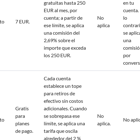
gratuitas hasta 250
en tu
EUR al mes, por
cuenta.
cuenta; a partir de
No
lo
to
7 EUR.
ese límite, se aplica
aplica
contrari
una comisión del
se aplic
2,69% sobre el
una
importe que exceda
comisi
los 250 EUR.
por
convers
Cada cuenta
establece un tope
para retiros de
efectivo sin costos
Gratis
adicionales. Cuando
para
se sobrepasa ese
No
to
No aplic
planes
límite, se aplica una
aplica.
de pago.
tarifa que oscila
alrededor del 2 %