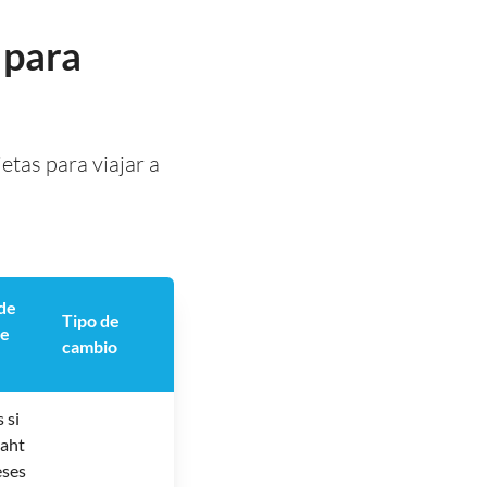
 para
etas para viajar a
 de
Tipo de
de
cambio
 si
baht
eses