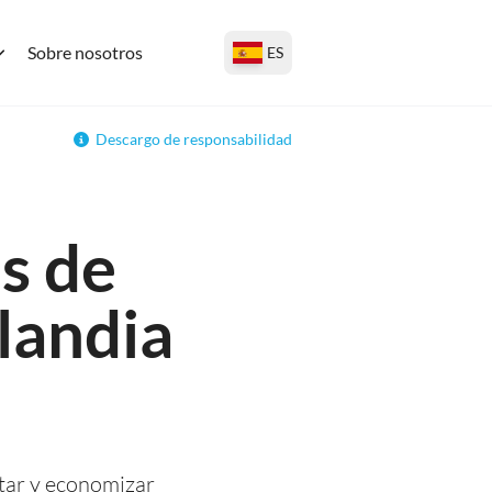
Sobre nosotros
ES
Descargo de responsabilidad
as de
ilandia
litar y economizar