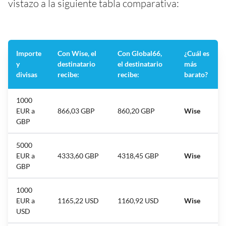
vistazo a la siguiente tabla comparativa:
Importe
Con Wise, el
Con Global66,
¿Cuál es
y
destinatario
el destinatario
más
divisas
recibe:
recibe:
barato?
1000
EUR a
866,03 GBP
860,20 GBP
Wise
GBP
5000
EUR a
4333,60 GBP
4318,45 GBP
Wise
GBP
1000
EUR a
1165,22 USD
1160,92 USD
Wise
USD