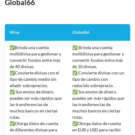
Global66
Wise
Global66
✅Brinda una cuenta
✅ Brinda una cuenta
multidivisa para gestionar y
multidivisa para gestionar y
convertir fondos entre más
convertir fondos entre más
de 40 divisas.
de 10 divisas.
✅Convierte divisas con el
✅ Convierte divisas con un
tipo de cambio medio sin
tipo de cambio con
añadir sobreprecios.
reducido sobreprecio.
✅ Sus envíos de dinero
✅ Sus envíos de dinero
pueden ser más rápidos que
pueden ser más rápidos que
las transferencias de
las transferencias de
muchos bancos en ciertas
muchos bancos en ciertas
rutas.
rutas.
✅Otorga datos de cuenta
✅Otorga datos de cuenta
de diferentes divisas para
en EUR y USD para recibir