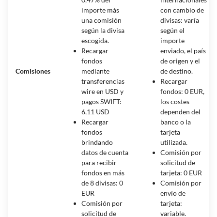
importe más
con cambio de
una comisión
divisas: varía
según la divisa
según el
escogida.
importe
Recargar
enviado, el país
fondos
de origen y el
Comisiones
mediante
de destino.
transferencias
Recargar
wire en USD y
fondos: 0 EUR,
pagos SWIFT:
los costes
6,11 USD
dependen del
Recargar
banco o la
fondos
tarjeta
brindando
utilizada.
datos de cuenta
Comisión por
para recibir
solicitud de
fondos en más
tarjeta: 0 EUR
de 8 divisas: 0
Comisión por
EUR
envío de
Comisión por
tarjeta:
solicitud de
variable.