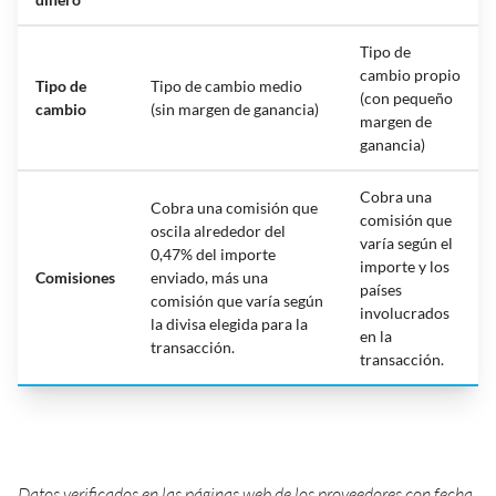
Tipo de
cambio propio
Tipo de
Tipo de cambio medio
(con pequeño
cambio
(sin margen de ganancia)
margen de
ganancia)
Cobra una
Cobra una comisión que
comisión que
oscila alrededor del
varía según el
0,47% del importe
importe y los
Comisiones
enviado, más una
países
comisión que varía según
involucrados
la divisa elegida para la
en la
transacción.
transacción.
Datos verificados en las páginas web de los proveedores con fecha