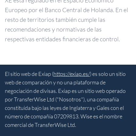
XE está regulado en el Espacio Económico
Europeo por el Banco Central de Holanda. En el
resto de territorios también cumple las
recomendaciones y normativas de las
respectivas entidades financieras de control.
El sitio web de Exiap (
https://exiap.es/
) es solo un sitio
web de comparación y no una plataforma de
negociación de divisas. Exiap es un sitio web operado
por TransferWise Ltd ("Nosotros"), una compañía
constituida bajo las leyes de Inglaterra y Gales con el
número de compañía 07209813. Wise es el nombre
comercial de TransferWise Ltd.