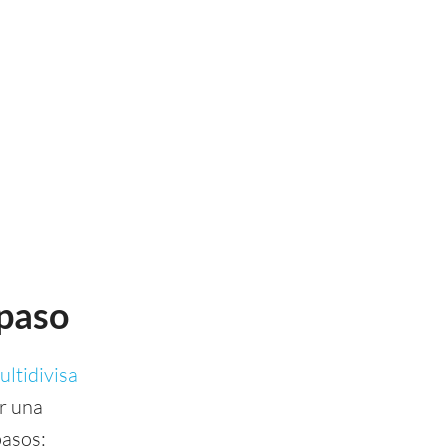
 paso
ultidivisa
r una
pasos: