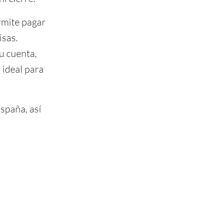
rmite pagar
isas.
u cuenta,
 ideal para
spaña, así