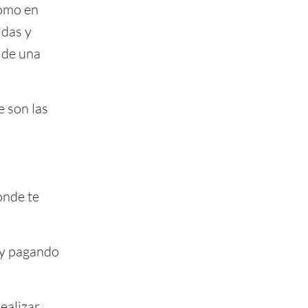
como en
idas y
a de una
e son las
onde te
 y pagando
ealizar