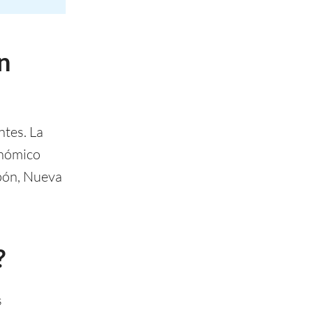
n
ntes. La
onómico
apón, Nueva
?
s