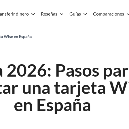
ansferir dinero
Reseñas
Guías
Comparaciones
eta Wise en España
 2026: Pasos pa
itar una tarjeta W
en España