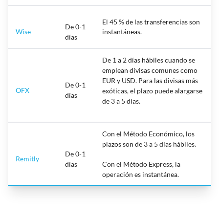
El 45 % de las transferencias son
De 0-1
Wise
instantáneas.
días
De 1 a 2 días hábiles cuando se
emplean divisas comunes como
EUR y USD. Para las divisas más
De 0-1
OFX
exóticas, el plazo puede alargarse
días
de 3 a 5 días.
Con el Método Económico, los
plazos son de 3 a 5 días hábiles.
De 0-1
Remitly
días
Con el Método Express, la
operación es instantánea.