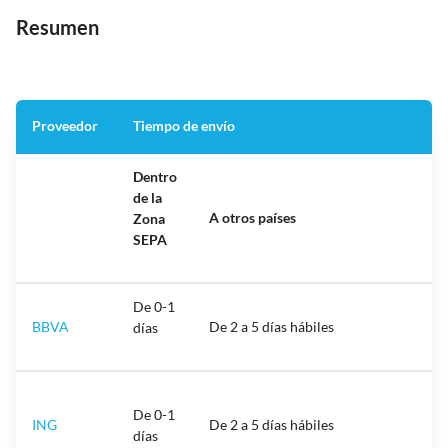
Resumen
Proveedor
Tiempo de envío
Dentro
de la
A otros países
Zona
SEPA
De 0-1
BBVA
De 2 a 5 días hábiles
días
De 0-1
ING
De 2 a 5 días hábiles
días