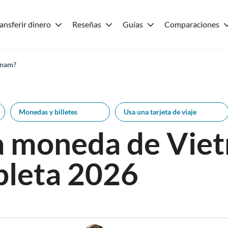
ansferir dinero
Reseñas
Guías
Comparaciones
etnam?
Monedas y billetes
Usa una tarjeta de viaje
la moneda de Vie
pleta 2026