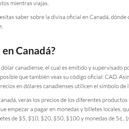
tos mientras viajas.
esitas saber sobre la divisa oficial en Canadá, dónd
e.
sa en Canadá?
l dólar canadiense, el cual es emitido y supervisado p
es posible que también veas su código oficial: CAD. As
recios en dólares canadienses utilicen el símbolo de la
nadá, verás los precios de los diferentes productos 
que empezar a pagar en monedas y billetes locales, q
letes de $5, $10, $20, $50, $100 y monedas de 5¢, 1