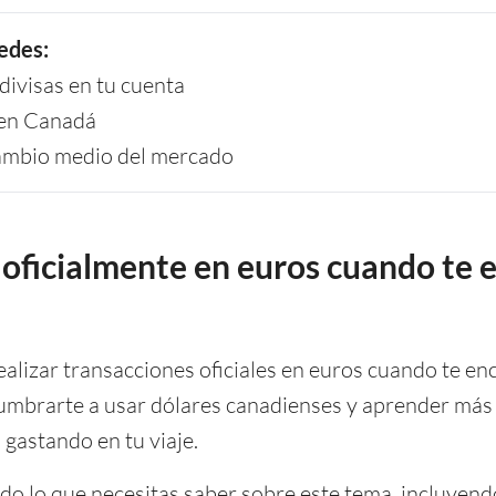
edes:
ivisas en tu cuenta
a en Canadá
cambio medio del mercado
oficialmente en euros cuando te 
alizar transacciones oficiales en euros cuando te en
mbrarte a usar dólares canadienses y aprender más 
 gastando en tu viaje.
odo lo que necesitas saber sobre este tema, incluyend