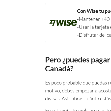
Con Wise tu pu
-Mantener +40 d
-Usar la tarjet
-Disfrutar del 
Pero ¿puedes pagar 
Canadá?
Es poco probable que puedas re
motivo, debes empezar a acostu
divisas. Así sabrás cuánto estás
En esta guía, te explicaremos t