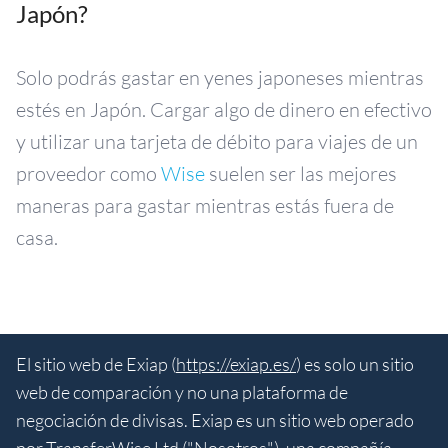
Japón?
Solo podrás gastar en yenes japoneses mientras
estés en Japón. Cargar algo de dinero en efectivo
y utilizar una tarjeta de débito para viajes de un
proveedor como
Wise
suelen ser las mejores
maneras para gastar mientras estás fuera de
casa.
El sitio web de Exiap (
https://exiap.es/
) es solo un sitio
web de comparación y no una plataforma de
negociación de divisas. Exiap es un sitio web operado