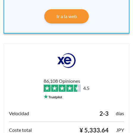
Ir a la web
86,108 Opiniones
4.5
2-3
días
¥ 5,333.64
JPY