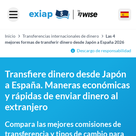
Inicio
Transferencias internacionales de dinero
Las 4
mejores formas de transferir dinero desde Japón a España 2026
Descargo de responsabilidad
Transfiere dinero desde Japón
a España. Maneras económicas
y rápidas de enviar dinero al
extranjero
Compara las mejores comisiones de
transferencia y tipos de cambio para