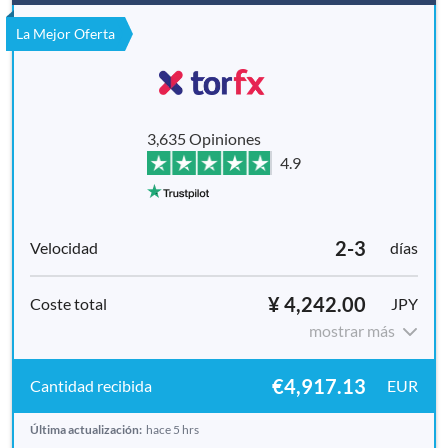
La Mejor Oferta
3,635 Opiniones
4.9
2-3
días
¥ 4,242.00
JPY
mostrar más
€4,917.13
EUR
Última actualización:
hace 5 hrs