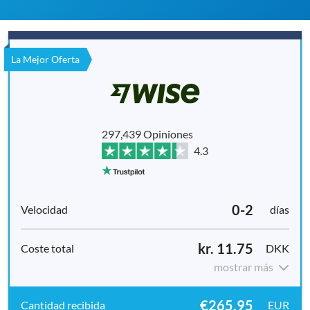
La Mejor Oferta
297,439 Opiniones
4.3
0-2
días
kr. 11.75
DKK
mostrar más
€265.95
EUR