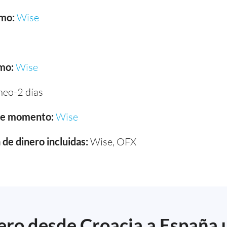
smo:
Wise
mo:
Wise
neo-2 días
ste momento:
Wise
de dinero incluidas:
Wise, OFX
ro desde Croacia a España u