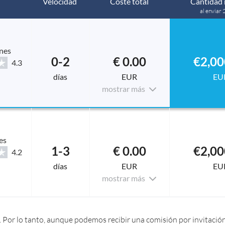
Velocidad
Coste total
Cantidad 
al enviar 
nes
0-2
€ 0.00
€2,00
4.3
días
EUR
EU
mostrar más
es
1-3
€ 0.00
€2,00
4.2
días
EUR
EU
mostrar más
 Por lo tanto, aunque podemos recibir una comisión por invitación