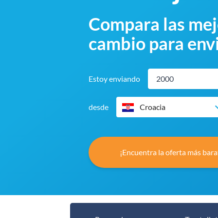
Compara las mejo
cambio para envi
Estoy enviando
desde
Croacia
¡Encuentra la oferta más bara