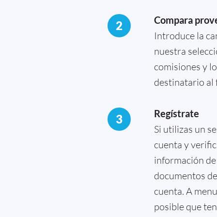
Compara prov
2
Introduce la c
nuestra selecci
comisiones y lo
destinatario al
Regístrate
3
Si utilizas un 
cuenta y verifi
información de
documentos de d
cuenta. A menud
posible que ten