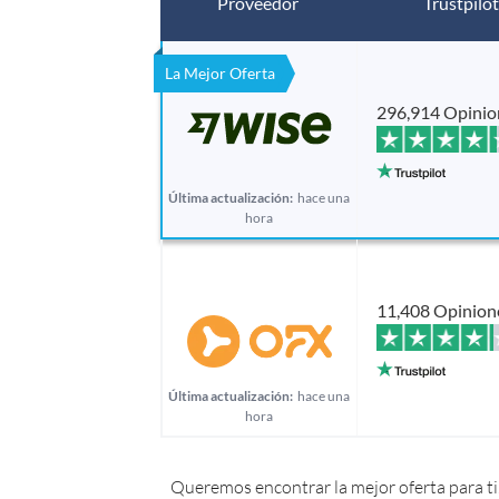
Proveedor
Trustpilot
La Mejor Oferta
296,914 Opinio
Última actualización:
hace una
hora
11,408 Opinion
Última actualización:
hace una
hora
Queremos encontrar la mejor oferta para ti.