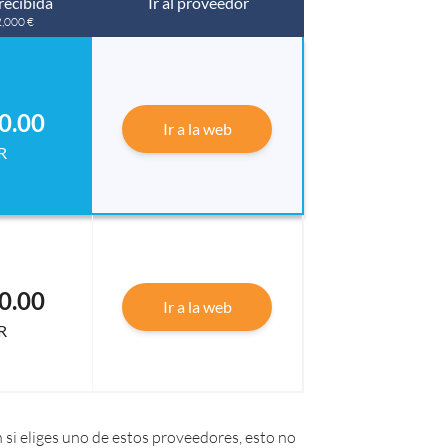
recibida
Ir al proveedor
2,000 €
0.00
Ir a la web
R
0.00
Ir a la web
R
 si eliges uno de estos proveedores, esto no