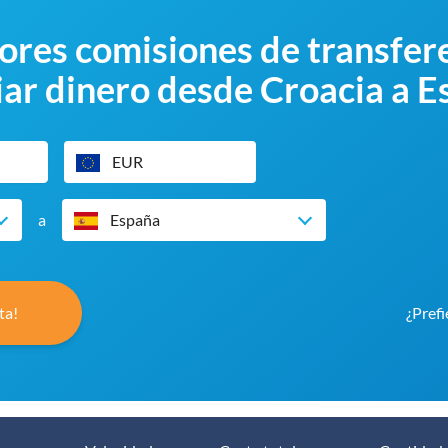
res comisiones de transfere
ar dinero desde Croacia a 
EUR
a
España
ta!
¿Prefi