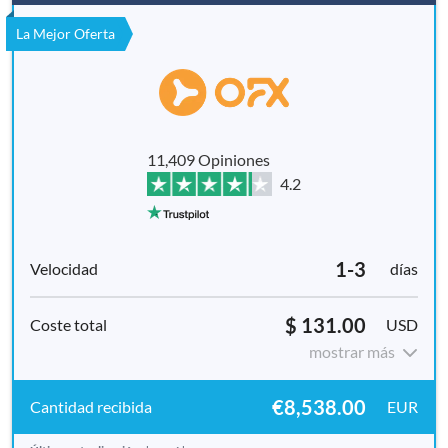
La Mejor Oferta
11,409 Opiniones
4.2
1-3
días
$ 131.00
USD
mostrar más
€8,538.00
EUR