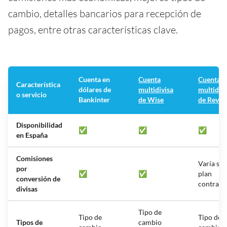
cambio, detalles bancarios para recepción de
pagos, entre otras características clave.
Cuenta en
Cuenta
Cuenta
Característica
dólares de
multidivisa
multidivi
o servicio
Bankinter
de Wise
de Revol
Disponibilidad
✅
✅
✅
en España
Comisiones
Varía seg
por
✅
✅
plan
conversión de
contrata
divisas
Tipo de
Tipo de
Tipo de
Tipos de
cambio