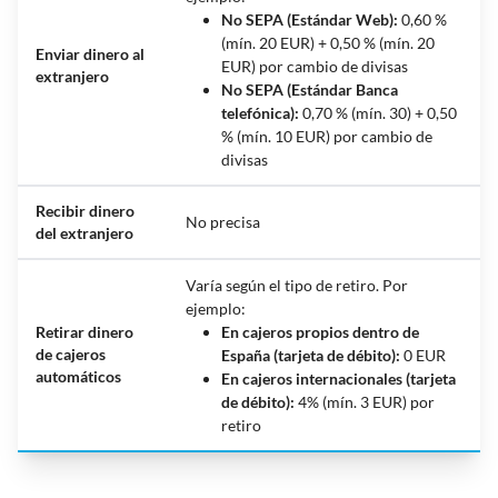
No SEPA (Estándar Web):
0,60 %
(mín. 20 EUR) + 0,50 % (mín. 20
Enviar dinero al
EUR) por cambio de divisas
extranjero
No SEPA (Estándar Banca
telefónica):
0,70 % (mín. 30) + 0,50
% (mín. 10 EUR) por cambio de
divisas
Recibir dinero
No precisa
del extranjero
Varía según el tipo de retiro. Por
ejemplo:
Retirar dinero
En cajeros propios dentro de
de cajeros
España (tarjeta de débito):
0 EUR
automáticos
En cajeros internacionales (tarjeta
de débito):
4% (mín. 3 EUR) por
retiro