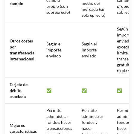
cambio
cambio
medio del
cambio
propio (con
propio (
mercado (sin
sobreprecio)
sobrepre
sobreprecio)
Según el
importe
Otros costes
enviado, 
Según el
Según el
por
excedes e
importe
importe
transferencia
límite de
enviado
enviado
internacional
transacc
gratuitas
tu plan
Tarjeta de
débito
✅
✅
✅
asociada
Permite
Permite
Permite
administrar
administrar
administ
fondos, hacer
fondos y
fondos y
Mejores
transacciones
hacer
hacer
características