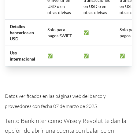
e invertir en
transacciones
transacc
USD o en
en USD o en
en USD o
otras divisas
otras divisas
otras div
Detalles
Solo para
Solo par
bancarios en
✅
pagos SWIFT
pagos S
USD
Uso
✅
✅
✅
internacional
Datos verificados en las páginas web del banco y
proveedores con fecha 07 de marzo de 2025.
Tanto Bankinter como Wise y Revolut te dan la
opción de abrir una cuenta con balance en