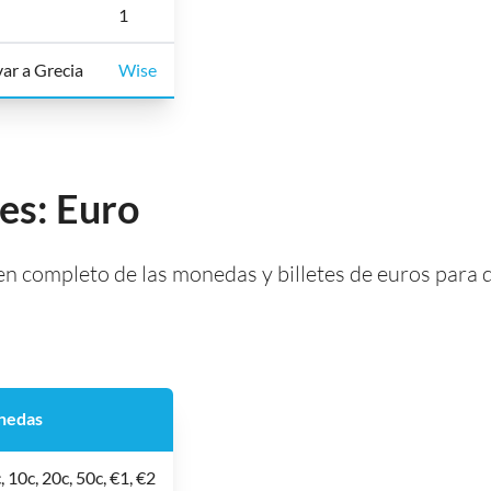
1
var a Grecia
Wise
es: Euro
 completo de las monedas y billetes de euros para qu
nedas
c, 10c, 20c, 50c, €1, €2