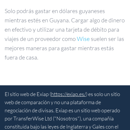
Solo podrás gastar en dólares guyaneses
mientras estés en Guyana. Cargar algo de dinero
en efectivo y utilizar una tarjeta de débito para
viajes de un proveedor como
Wise
suelen ser las
mejores maneras para gastar mientras estás
fuera de casa.
El sitio web de Exiap (
https://exiap.es/
) es solo un sitio
web de comparación y no una plataforma de
negociación de divisas. Exiap es un sitio web operado
por TransferWise Ltd ("Nosotros"), una compañía
constituida bajo las leyes de Inglaterra y Gales con el