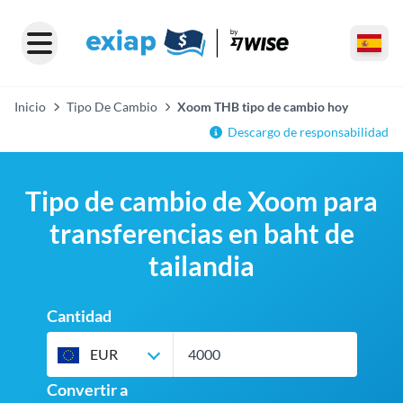
Inicio
Tipo De Cambio
Xoom THB tipo de cambio hoy
Descargo de responsabilidad
Tipo de cambio de Xoom para
transferencias en baht de
tailandia
Cantidad
EUR
Convertir a