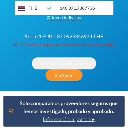
THB
Invertir divisas
Xoom 1 EUR = 37,0929346934 THB
+2.77 % en comparación con el mercado medio
Comparar proveedores
Ir a Xoom
Solo comparamos proveedores seguros que
hemos investigado, probado y aprobado.
Información importante