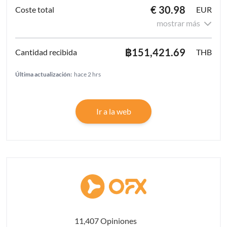
€ 30.98
EUR
mostrar más
฿151,421.69
THB
Última actualización:
hace 2 hrs
Ir a la web
11,407 Opiniones