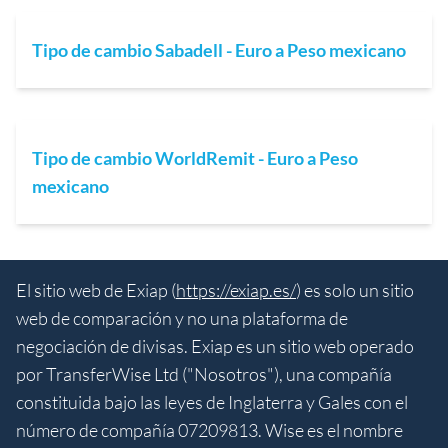
Tipo de cambio Sabadell - Euro a Peso mexicano
Tipo de cambio WorldRemit - Euro a Peso
mexicano
El sitio web de Exiap (
https://exiap.es/
) es solo un sitio
web de comparación y no una plataforma de
negociación de divisas. Exiap es un sitio web operado
por TransferWise Ltd ("Nosotros"), una compañía
constituida bajo las leyes de Inglaterra y Gales con el
número de compañía 07209813. Wise es el nombre