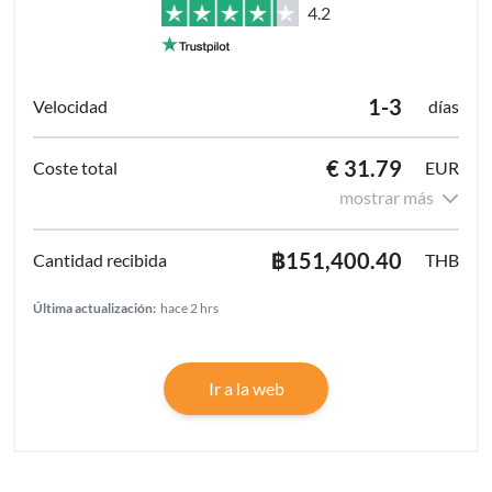
4.2
1-3
días
€ 31.79
EUR
mostrar más
฿151,400.40
THB
Última actualización:
hace 2 hrs
Ir a la web