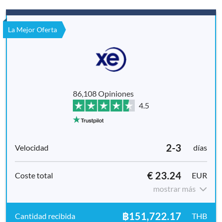
La Mejor Oferta
86,108 Opiniones
4.5
2-3
días
€ 23.24
EUR
mostrar más
฿151,722.17
THB