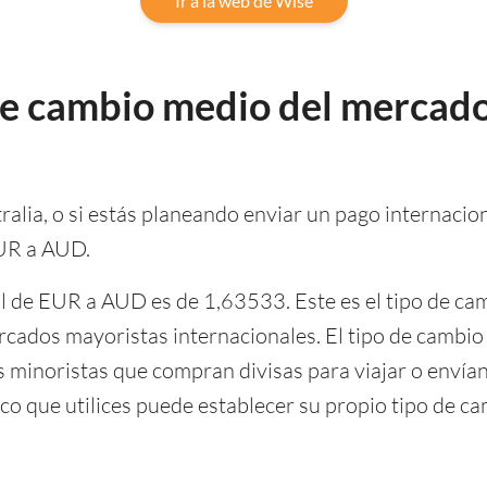
Ir a la web de Wise
 de cambio medio del mercado
tralia, o si estás planeando enviar un pago internaciona
EUR a AUD.
al de EUR a AUD es de 1,63533. Este es el tipo de ca
 mercados mayoristas internacionales. El tipo de camb
es minoristas que compran divisas para viajar o envía
co que utilices puede establecer su propio tipo de ca