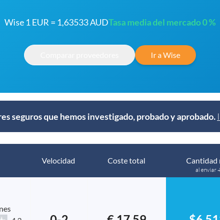
Wise 1 EUR = 1,63533 AUD
Tasa media del mercado 0 %
Comparar proveedores
Ir a Wise
s seguros que hemos investigado, probado y aprobado.
Velocidad
Coste total
Cantidad 
al enviar 
nes
0-2
€ 17.59
$6,51