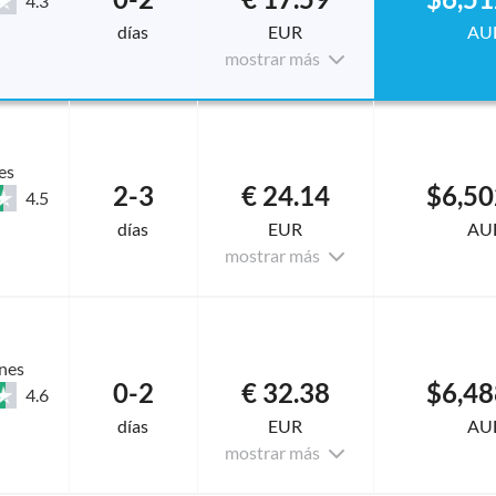
4.3
días
EUR
AU
mostrar más
es
2-3
€ 24.14
$6,50
4.5
días
EUR
AU
mostrar más
nes
0-2
€ 32.38
$6,48
4.6
días
EUR
AU
mostrar más