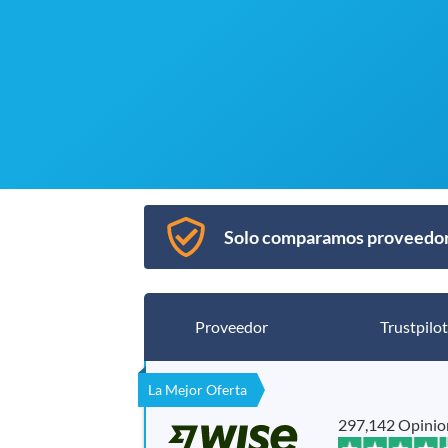
Solo comparamos proveedore
Proveedor
Trustpilot
La Mejor Oferta
297,142 Opinio