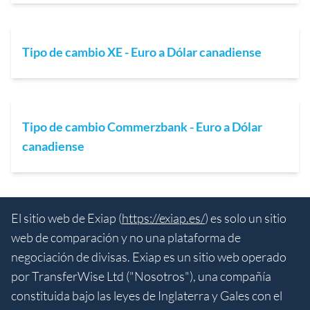
Tipo de cambio XE - Euro a Dólar canadiense
Tipo de cambio Commerzbank - Euro a Dólar
canadiense
El sitio web de Exiap (
https://exiap.es/
) es solo un sitio
web de comparación y no una plataforma de
negociación de divisas. Exiap es un sitio web operado
por TransferWise Ltd ("Nosotros"), una compañía
constituida bajo las leyes de Inglaterra y Gales con el