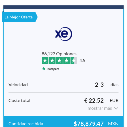
La Mejor Oferta
86,123 Opiniones
4.5
2-3
días
€ 22.52
EUR
mostrar más
$78,879.47
MXN