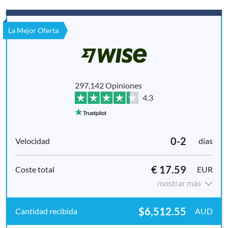
La Mejor Oferta
297,142 Opiniones
4.3
0-2
días
€ 17.59
EUR
mostrar más
$6,512.55
AUD