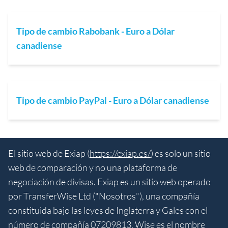
Tipo de cambio Rabobank - Euro a Dólar
canadiense
Tipo de cambio PayPal - Euro a Dólar canadiense
El sitio web de Exiap (
https://exiap.es/
) es solo un sitio
web de comparación y no una plataforma de
negociación de divisas. Exiap es un sitio web operado
por TransferWise Ltd ("Nosotros"), una compañía
constituida bajo las leyes de Inglaterra y Gales con el
número de compañía 07209813. Wise es el nombre