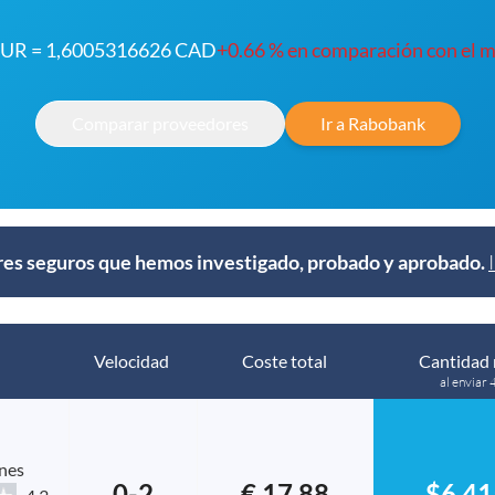
EUR = 1,6005316626 CAD
+0.66 % en comparación con el 
Comparar proveedores
Ir a Rabobank
s seguros que hemos investigado, probado y aprobado.
Velocidad
Coste total
Cantidad 
al enviar 
nes
0-2
€ 17.88
$6,41