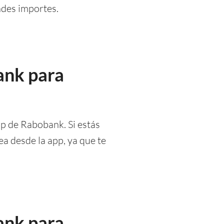
ndes importes.
ank para
p de Rabobank. Si estás
a desde la app, ya que te
ank para