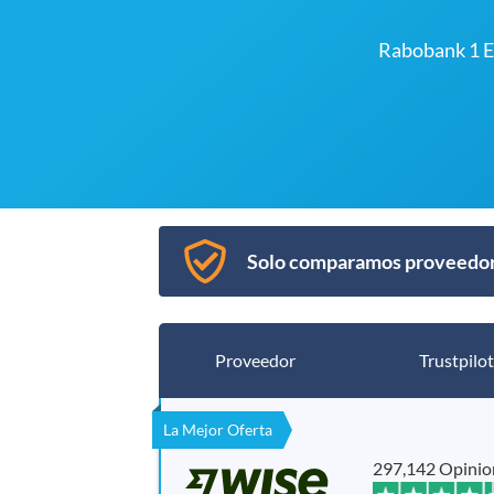
Rabobank 1 
Solo comparamos proveedore
Proveedor
Trustpilot
La Mejor Oferta
297,142 Opinio