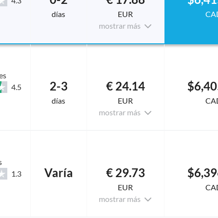
4.3
días
EUR
CA
mostrar más
es
2-3
€ 24.14
$6,40
4.5
días
EUR
CA
mostrar más
s
Varía
€ 29.73
$6,39
1.3
EUR
CA
mostrar más