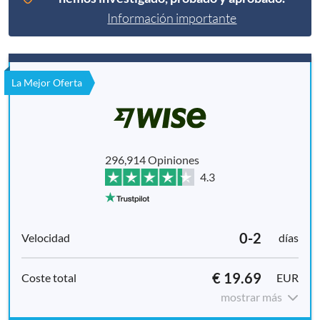
Información importante
La Mejor Oferta
296,914 Opiniones
4.3
0-2
días
€ 19.69
EUR
mostrar más