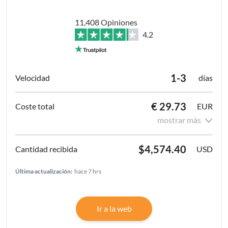
11,408 Opiniones
4.2
1-3
días
€ 29.73
EUR
mostrar más
$4,574.40
USD
Última actualización:
hace 7 hrs
Ir a la web