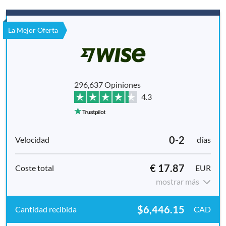
La Mejor Oferta
296,637 Opiniones
4.3
0-2
días
€ 17.87
EUR
mostrar más
$6,446.15
CAD