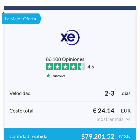
La Mejor Oferta
86,108 Opiniones
4.5
2-3
días
€ 24.14
EUR
mostrar más
$79,201.52
MXN