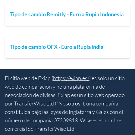
Tipo de cambio Remitly - Euro a Rupia Indonesia
Tipo de cambio OFX - Euro a Rupia india
El sitio web de Exiap (
https://exiap.es/
) es solo un sitio
web de comparación y no una plataforma de
negociación de divisas. Exiap es un sitio web operado
por TransferWise Ltd ("Nosotros"), una compañía
constituida bajo las leyes de Inglaterra y Gales con el
número de compañía 07209813. Wise es el nombre
comercial de TransferWise Ltd.