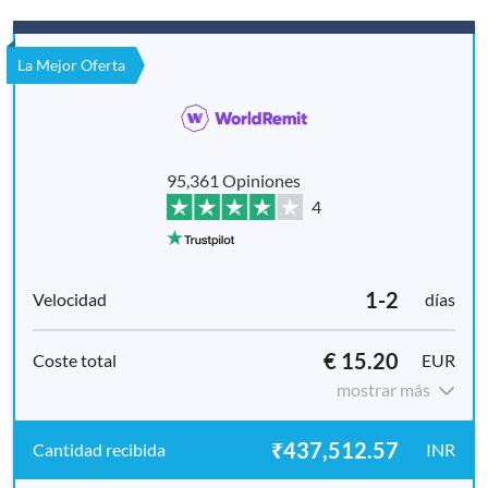
La Mejor Oferta
95,361 Opiniones
4
1-2
días
€ 15.20
EUR
mostrar más
₹437,512.57
INR