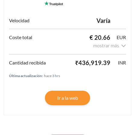
Varía
€ 20.66
EUR
mostrar más
₹436,919.39
INR
Última actualización:
hace 3 hrs
Ir a la web