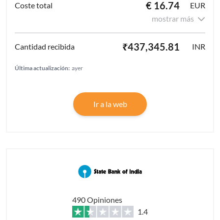
€ 16.74
EUR
mostrar más
₹437,345.81
INR
Última actualización:
ayer
Ir a la web
490 Opiniones
1.4