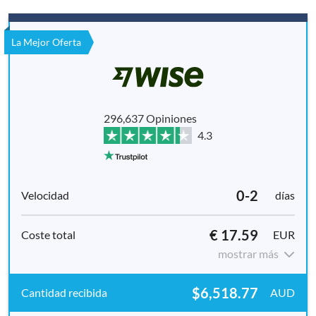
La Mejor Oferta
296,637 Opiniones
4.3
0-2
días
€ 17.59
EUR
mostrar más
$6,518.77
AUD