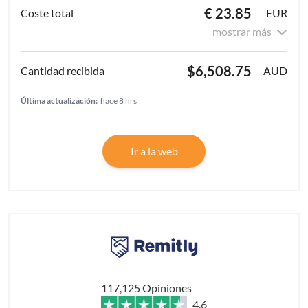
€ 23.85
EUR
mostrar más
$6,508.75
AUD
Última actualización:
hace 8 hrs
Ir a la web
117,125 Opiniones
4.6